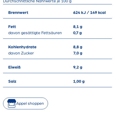
Durchschnittliche Nährwerte je 100 g
Brennwert
624 kJ / 149 kcal
Fett
8,1 g
davon gesättigte Fettsäuren
0,7 g
Kohlenhydrate
8,8 g
davon Zucker
7,0 g
Eiweiß
9,2 g
Salz
1,00 g
Appel shoppen