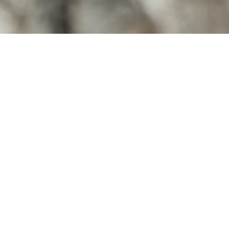
Zurück zur Rezeptübersicht
Zu
Sardinenfilets „Madeleine
Sc
Rot“
1