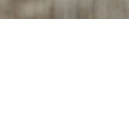
taten für eine Portion
Ferti
hwierigkeitsgrad: Einfach
 Do
Appel Sardinenfilets Madeleine Rot
1
Baguette