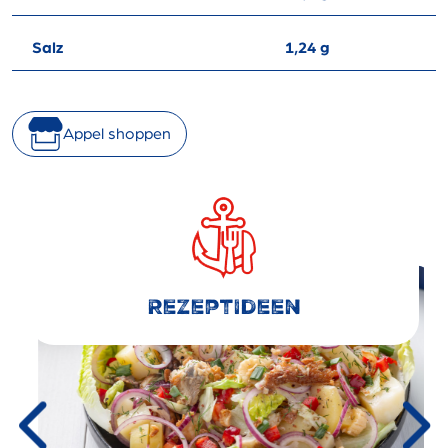
Salz
1,24 g
Appel shoppen
RezeptIdeen