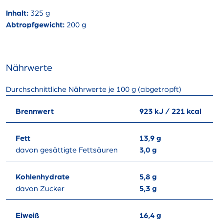
Inhalt:
325 g
Abtropfgewicht:
200 g
Nährwerte
Durchschnittliche Nährwerte je 100 g (abgetropft)
Brennwert
923 kJ / 221 kcal
Fett
13,9 g
davon gesättigte Fettsäuren
3,0 g
Kohlenhydrate
5,8 g
davon Zucker
5,3 g
Eiweiß
16,4 g